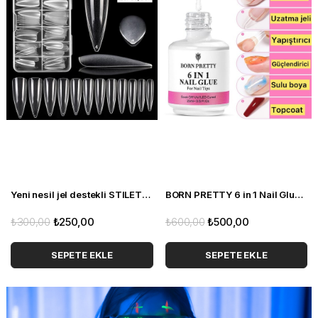
Yeni nesil jel destekli STILETTO Tırnak tipsi 120 adet
BORN PRETTY 6 in 1 Nail Glue - Jel (55391)
₺300,00
₺250,00
₺600,00
₺500,00
SEPETE EKLE
SEPETE EKLE