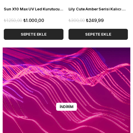
Lily Cute Amber Serisi Kalıcı oje LC-J01 (55725)
Sun X10 Max UV Led Kurutucu (280 Watt)
₺300,00
₺249,99
₺1.250,00
₺1.000,00
SEPETE EKLE
SEPETE EKLE
İNDİRİM