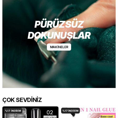
PÜRÜZSÜZ
DOKUNUŞLAR
MAKİNELER
ÇOK SEVDİNİZ
%17
İNDIRIM
%17
İNDIRIM