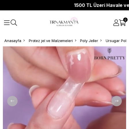
1500 TL Üzeri Havale ve K
0
Anasayfa
Protez jel ve Malzemeleri
Poly Jeller
Ursugar Poly