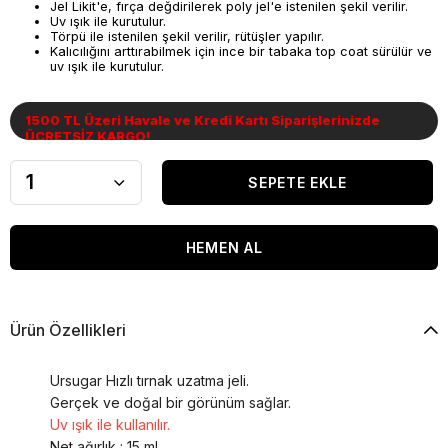
Jel Likit'e, fırça değdirilerek poly jel'e istenilen şekil verilir.
Uv ışık ile kurutulur.
Törpü ile istenilen şekil verilir, rütüşler yapılır.
Kalıcılığını arttırabilmek için ince bir tabaka top coat sürülür ve
uv ışık ile kurutulur.
1500 TL Üzeri Havale ve Kredi Kartı Siparişlerinizde
ÜCRETSİZ KARGO!
Ürün Özellikleri
Ursugar Hızlı tırnak uzatma jeli.
Gerçek ve doğal bir görünüm sağlar.
Uv ışık ile kullanılır.
Net ağırlık : 15 ml.