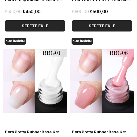
₺500,00
₺450,00
₺600,00
₺500,00
SEPETE EKLE
SEPETE EKLE
%10
İNDIRIM
%10
İNDIRIM
Born Pretty Rubber Base Kat RBG01 (15ml) 55341-1
Born Pretty Rubber Base Kat RBG06 (15ml) 55341-6