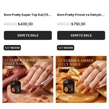
Born Pretty Super Top Kat (15ml) 55822-1 (F02)
Born Pretty Primer ve Dehydrator set (53716)
₺500,00
₺400,00
₺850,00
₺750,00
SEPETE EKLE
SEPETE EKLE
%17
İNDIRIM
%17
İNDIRIM