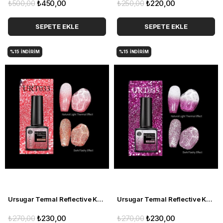
₺500,00
₺450,00
₺250,00
₺220,00
SEPETE EKLE
SEPETE EKLE
%15
İNDIRIM
%15
İNDIRIM
Ursugar Termal Reflective Kalıcı Oje URT033 (53573-1)
Ursugar Termal Reflective Kalıcı Oje URT035 (53573-3)
₺270,00
₺230,00
₺270,00
₺230,00