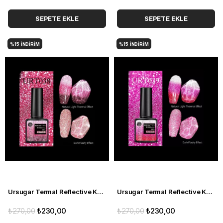
SEPETE EKLE
SEPETE EKLE
%15
İNDIRIM
%15
İNDIRIM
Ursugar Termal Reflective Kalıcı Oje URT038 (53573-6)
Ursugar Termal Reflective Kalıcı Oje URT039 (53573-7)
₺270,00
₺230,00
₺270,00
₺230,00