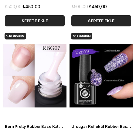
₺500,00
₺450,00
₺500,00
₺450,00
SEPETE EKLE
SEPETE EKLE
%10
İNDIRIM
%12
İNDIRIM
Born Pretty Rubber Base Kat RBG07 (15ml) 55341-7
Ursugar Reflektif Rubber Base jel URB005 (54372-5)