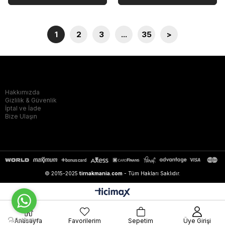
1
2
3
...
35
>
Hakkımızda
Hakkımızda
Gizlilik & Güvenlik
İptal ve İade
Bize Ulaşın
© 2015-2025
tirnakmania.com
- Tüm Hakları Saklıdır.
Anasayfa
Favorilerim
Sepetim
Üye Girişi