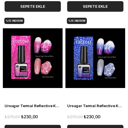
SEPETE EKLE
SEPETE EKLE
%15
İNDIRIM
%15
İNDIRIM
Ursugar Termal Reflective Kalıcı Oje URT040 (53573-8)
Ursugar Termal Reflective Kalıcı Oje URT041 (53573-9)
₺270,00
₺230,00
₺270,00
₺230,00