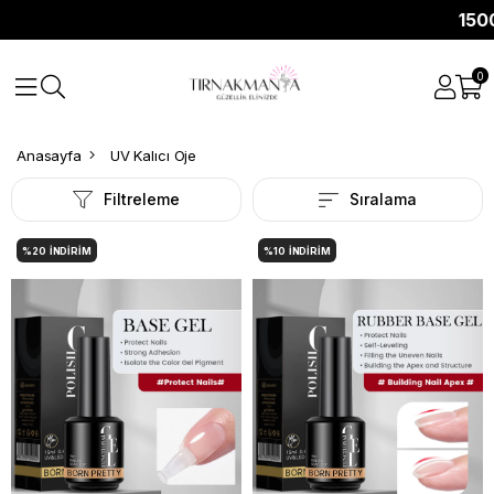
1500 TL Üz
0
Anasayfa
UV Kalıcı Oje
Filtreleme
Sıralama
%20
İNDIRIM
%10
İNDIRIM