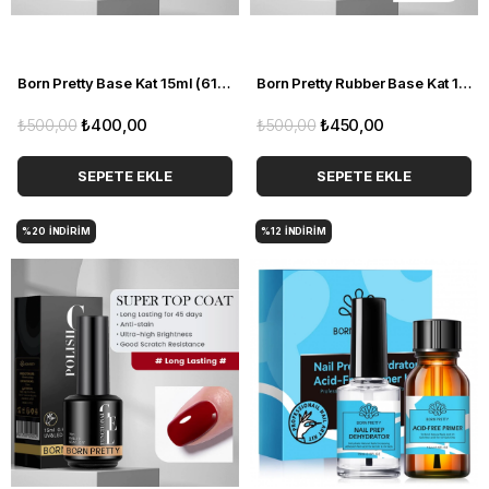
Born Pretty Base Kat 15ml (61795-01) F01
Born Pretty Rubber Base Kat 15ml (61795-08) F08
₺500,00
₺400,00
₺500,00
₺450,00
SEPETE EKLE
SEPETE EKLE
%20
İNDIRIM
%12
İNDIRIM