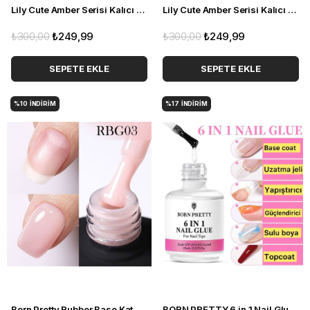
Lily Cute Amber Serisi Kalıcı oje LC-J06 (55725)
Lily Cute Amber Serisi Kalıcı oje LC-J05 (55725)
₺300,00
₺249,99
₺300,00
₺249,99
SEPETE EKLE
SEPETE EKLE
%10
İNDIRIM
%17
İNDIRIM
Born Pretty Rubber Base Kat RBG03 (15ml) 55341-3
BORN PRETTY 6 in 1 Nail Glue - Jel (55391)