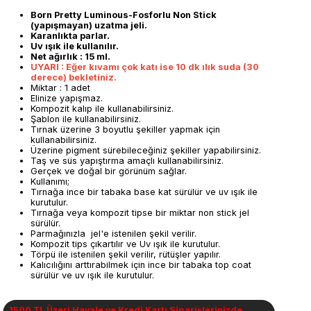
Born Pretty Luminous-Fosforlu Non Stick
(yapışmayan) uzatma jeli.
Karanlıkta parlar.
Uv ışık ile kullanılır.
Net ağırlık : 15 ml.
UYARI : Eğer kıvamı çok katı ise 10 dk ılık suda (30
derece) bekletiniz.
Miktar : 1 adet
Elinize yapışmaz.
Kompozit kalıp ile kullanabilirsiniz.
Şablon ile kullanabilirsiniz.
Tırnak üzerine 3 boyutlu şekiller yapmak için
kullanabilirsiniz.
Üzerine pigment sürebileceğiniz şekiller yapabilirsiniz.
Taş ve süs yapıştırma amaçlı kullanabilirsiniz.
Gerçek ve doğal bir görünüm sağlar.
Kullanımı;
Tırnağa ince bir tabaka base kat sürülür ve uv ışık ile
kurutulur.
Tırnağa veya kompozit tipse bir miktar non stick jel
sürülür.
Parmağınızla jel'e istenilen şekil verilir.
Kompozit tips çıkartılır ve Uv ışık ile kurutulur.
Törpü ile istenilen şekil verilir, rütüşler yapılır.
Kalıcılığını arttırabilmek için ince bir tabaka top coat
sürülür ve uv ışık ile kurutulur.
1500 TL Üzeri Havale ve Kredi Kartı Siparişlerinizde