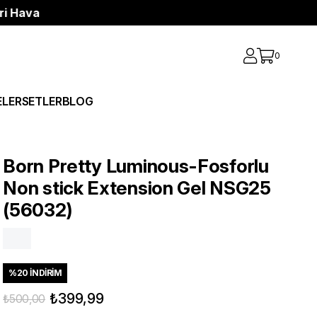
e ve Kredi Kartı Siparişlerinizde ÜCRETSİZ KARGO!
0
ELER
SETLER
BLOG
Born Pretty Luminous-Fosforlu
Non stick Extension Gel NSG25
(56032)
%
20
İNDIRIM
₺399,99
₺500,00