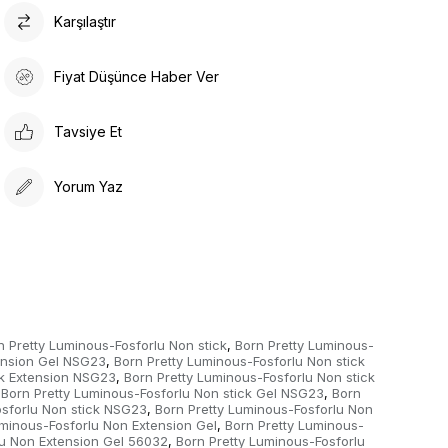
Karşılaştır
Törpü ile istenilen şekil verilir, rütüşler yapılır.
Kalıcılığını arttırabilmek için ince bir tabaka top coat
sürülür ve uv ışık ile kurutulur.
Fiyat Düşünce Haber Ver
Tavsiye Et
Yorum Yaz
n Pretty Luminous-Fosforlu Non stick
Born Pretty Luminous-
,
tension Gel NSG23
Born Pretty Luminous-Fosforlu Non stick
,
ck Extension NSG23
Born Pretty Luminous-Fosforlu Non stick
,
Born Pretty Luminous-Fosforlu Non stick Gel NSG23
Born
,
osforlu Non stick NSG23
Born Pretty Luminous-Fosforlu Non
,
uminous-Fosforlu Non Extension Gel
Born Pretty Luminous-
,
lu Non Extension Gel 56032
Born Pretty Luminous-Fosforlu
,