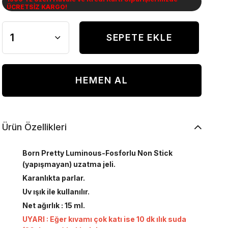
ÜCRETSİZ KARGO!
Ürün Özellikleri
Born Pretty Luminous-Fosforlu Non Stick
(yapışmayan) uzatma jeli.
Karanlıkta parlar.
Uv ışık ile kullanılır.
Net ağırlık : 15 ml.
UYARI : Eğer kıvamı çok katı ise 10 dk ılık suda