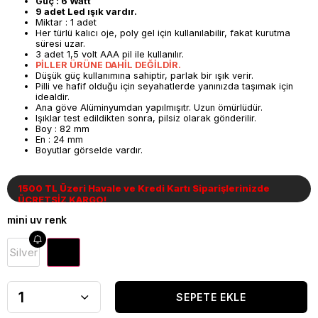
Güç : 6 Watt
9 adet Led ışık vardır.
Miktar : 1 adet
Her türlü kalıcı oje, poly gel için kullanılabilir, fakat kurutma
süresi uzar.
3 adet 1,5 volt AAA pil ile kullanılır.
PİLLER ÜRÜNE DAHİL DEĞİLDİR.
Düşük güç kullanımına sahiptir, parlak bir ışık verir.
Pilli ve hafif olduğu için seyahatlerde yanınızda taşımak için
idealdir.
Ana göve Alüminyumdan yapılmışıtr. Uzun ömürlüdür.
Işıklar test edildikten sonra, pilsiz olarak gönderilir.
Boy : 82 mm
En : 24 mm
Boyutlar görselde vardır.
1500 TL Üzeri Havale ve Kredi Kartı Siparişlerinizde
ÜCRETSİZ KARGO!
mini uv renk
Mavi
Silver