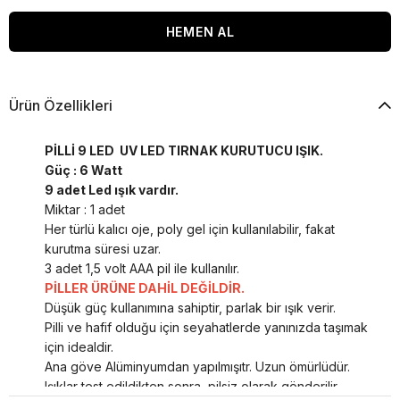
Ürün Özellikleri
PİLLİ 9 LED UV LED TIRNAK KURUTUCU IŞIK.
Güç : 6 Watt
9 adet Led ışık vardır.
Miktar : 1 adet
Her türlü kalıcı oje, poly gel için kullanılabilir, fakat
kurutma süresi uzar.
3 adet 1,5 volt AAA pil ile kullanılır.
PİLLER ÜRÜNE DAHİL DEĞİLDİR.
Düşük güç kullanımına sahiptir, parlak bir ışık verir.
Pilli ve hafif olduğu için seyahatlerde yanınızda taşımak
için idealdir.
Ana göve Alüminyumdan yapılmışıtr. Uzun ömürlüdür.
Işıklar test edildikten sonra, pilsiz olarak gönderilir.