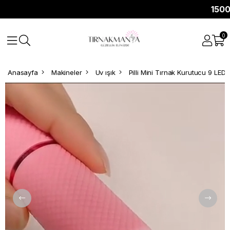
1500 TL
0
Anasayfa
Makineler
Uv ışık
Pilli Mini Tırnak Kurutucu 9 LED 