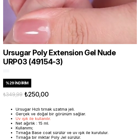
Ursugar Poly Extension Gel Nude
URP03 (49154-3)
%
29
İNDIRIM
₺250,00
₺349,99
Ursugar Hızlı tırnak uzatma jeli.
Gerçek ve doğal bir görünüm sağlar.
Uv ışık ile kullanılır.
Net ağırlık : 15 ml.
Kullanımı;
Tırnağa Base coat sürülür ve uv ışık ile kurutulur.
Tırnağa bir miktar Poly Jel sürülür.