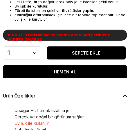
Jel Likit'e, fırça değdirilerek poly jel'e istenilen şekil verilir.
Uv ışık ile kurutulur.
Törpü ile istenilen şekil verilir, rütüşler yapılır.
Kalıcılığını arttırabilmek için ince bir tabaka top coat sürülür ve
uv ışık ile kurutulur.
1500 TL Üzeri Havale ve Kredi Kartı Siparişlerinizde
ÜCRETSİZ KARGO!
Ürün Özellikleri
Ursugar Hızlı tırnak uzatma jeli.
Gerçek ve doğal bir görünüm sağlar.
Uv ışık ile kullanılır.
Net ağırlık : 15 ml.